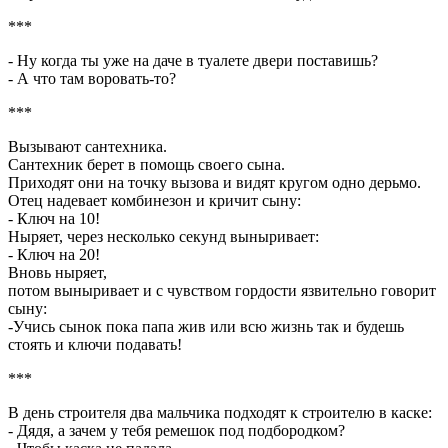
***
- Hу когда ты уже на даче в туалете двери поставишь?
- А что там воровать-то?
***
Вызывают сантехника.
Сантехник берет в помощь своего сына.
Приходят они на точку вызова и видят кругом одно дерьмо.
Отец надевает комбинезон и кричит сыну:
- Ключ на 10!
Ныряет, через несколько секунд выныривает:
- Ключ на 20!
Вновь ныряет,
потом выныривает и с чувством гордости язвительно говорит
сыну:
-Учись сынок пока папа жив или всю жизнь так и будешь
стоять и ключи подавать!
***
В день строителя два мальчика подходят к строителю в каске:
- Дядя, а зачем у тебя ремешок под подбородком?