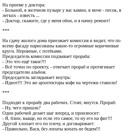
На приеме у доктора:
- Больной, в желчном пузыре у вас камни, в моче - песок, в
легких - известь ...
- Доктор, скажите, где у меня обои, и я начну ремонт!
***
На сдачу жилого дома приезжает комиссия и видит, что по
всему фасаду нарисованы какие-то огромные коричневые
круги. Неровные, с потёками.
Председатель комиссии подзывает прораба:
- Это что ещё такое?!!
- Всё точно по проекту, - отвечает прораб и протягивает
председателю альбом.
Председатель заглядывает внутрь:
- Идиот!!! Это же архитекторы кофе на чертежи ставили!
***
Подходят к прорабу два рабочих. Стоят, мнутся. Прораб:
- Ну, чего пришли?
Один рабочий делает шаг вперед, и произносит:
- Я, блин, вааще, но если это самое, то ну его на фиг!!!
Другой хлопает его по плечу, и договаривает:
- Правильно, Вася, без лопаты копать не будем!!!