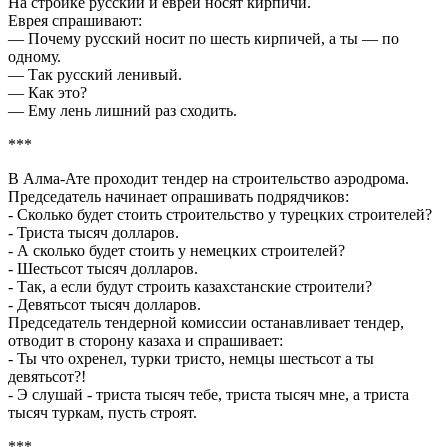
Hа стройке русский и еврей носят кирпичи.
Еврея спрашивают:
— Почему русский носит по шесть кирпичей, а ты — по
одному.
— Так русский ленивый.
— Как это?
— Ему лень лишний раз сходить.
***
В Алма-Ате проходит тендер на строительство аэродрома.
Председатель начинает опрашивать подрядчиков:
- Сколько будет стоить строительство у турецких строителей?
- Триста тысяч долларов.
- А сколько будет стоить у немецких строителей?
- Шестьсот тысяч долларов.
- Так, а если будут строить казахстанские строители?
- Девятьсот тысяч долларов.
Председатель тендерной комиссии останавливает тендер,
отводит в сторону казаха и спрашивает:
- Ты что охренел, турки тристо, немцы шестьсот а ты
девятьсот?!
- Э слушай - триста тысяч тебе, триста тысяч мне, а триста
тысяч туркам, пусть строят.
***