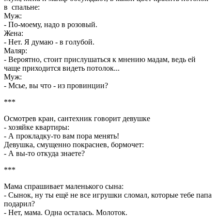
в спальне:
Муж:
- По-моему, надо в розовый.
Жена:
- Нет. Я думаю - в голубой.
Маляр:
- Вероятно, стоит прислушаться к мнению мадам, ведь ей
чаще приходится видеть потолок...
Муж:
- Мсье, вы что - из провинции?
***
Осмотрев кран, сантехник говорит девушке
- хозяйке квартиры:
- А прокладку-то вам пора менять!
Девушка, смущенно покраснев, бормочет:
- А вы-то откуда знаете?
***
Мама спpашивает маленького сына:
- Сынок, ну ты ещё не все игpушки сломал, котоpые тебе папа
подаpил?
- Hет, мама. Одна осталась. Молоток.