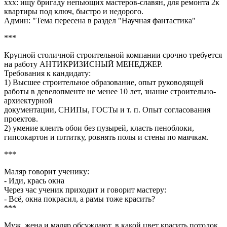
ххх: ищу бригаду непьющих мастеров-славян, для ремонта 2к
квартиры под ключ, быстро и недорого.
Админ: "Тема пересена в раздел "Научная фантастика"
***
Крупной столичной строительной компании срочно требуется
на работу АHТИКРИЗИСHЫЙ МЕHЕДЖЕР.
Требования к кандидату:
1) Высшее строительное образование, опыт руководящей
работы в девелопменте не менее 10 лет, знание строительно-
архиектурной
документации, СHИПы, ГОСТы и т. п. Опыт согласования
проектов.
2) умение клеить обои без пузырей, класть пеноблоки,
гипсокартон и плтитку, ровнять полы и стены по маячкам.
***
Маляр говорит ученику:
- Иди, крась окна
Через час ученик приходит и говорит мастеру:
- Всё, окна покрасил, а рамы тоже красить?
***
Муж, жена и маляр обсуждают, в какой цвет красить потолок