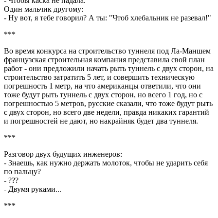
- Чтобы каска не падала.
Один мальчик другому:
- Ну вот, я тебе говорил? А ты: "Чтоб хлебальник не разевал!"
***
Во время конкурса на строительство туннеля под Ла-Маншем
французская строительная компания представила свой план
работ - они предложили начать рыть туннель с двух сторон, на
строительство затратить 5 лет, и совершить техническую
погрешность 1 метр, на что американцы ответили, что они
тоже будут рыть туннель с двух сторон, но всего 1 год, но с
погрешностью 5 метров, русские сказали, что тоже будут рыть
с двух сторон, но всего две недели, правда никаких гарантий
и погрешностей не дают, но накрайняк будет два туннеля.
***
Разговор двух будущих инженеров:
- Знаешь, как нужно держать молоток, чтобы не ударить себя
по пальцу?
- ???
- Двумя руками...
***