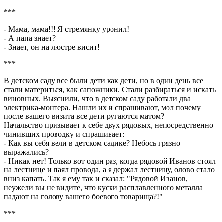
***
- Мама, мама!!! Я стремянку уронил!
- А папа знает?
- Знает, он на люстре висит!
***
В детском саду все были дети как дети, но в один день все
стали материться, как сапожники. Стали разбираться и искать
виновных. Выяснили, что в детском саду работали два
электрика-монтера. Нашли их и спрашивают, мол почему
после вашего визита все дети ругаются матом?
Hачальство призывает к себе двух рядовых, непосредственно
чинивших проводку и спрашивает:
- Как вы себя вели в детском садике? Hебось грязно
выражались?
- Hикак нет! Только вот один раз, когда рядовой Иванов стоял
на лестнице и паял провода, а я держал лестницу, олово стало
вниз капать. Так я ему так и сказал: "Рядовой Иванов,
неужели вы не видите, что куски расплавленного металла
падают на голову вашего боевого товарища?!"
***