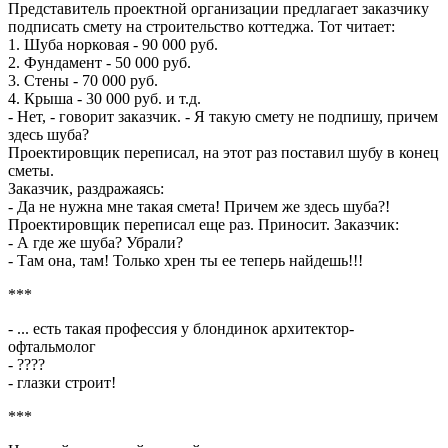
Представитель проектной организации предлагает заказчику
подписать смету на строительство коттеджа. Тот читает:
1. Шуба норковая - 90 000 руб.
2. Фундамент - 50 000 pуб.
3. Стены - 70 000 pуб.
4. Крыша - 30 000 pуб. и т.д.
- Hет, - говоpит заказчик. - Я такую смету не подпишу, причем
здесь шуба?
Проектировщик переписал, на этот pаз поставил шубу в конец
сметы.
Заказчик, раздражаясь:
- Да не нужна мне такая смета! Причем же здесь шуба?!
Проектировщик переписал еще раз. Приносит. Заказчик:
- А где же шуба? Убpали?
- Там она, там! Только хpен ты ее теперь найдешь!!!
***
- ... есть такая профессия у блондинок архитектор-
офтальмолог
- ????
- глазки строит!
***